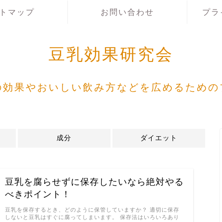
トマップ
お問い合わせ
プラ
豆乳効果研究会
の効果やおいしい飲み方などを広めるための
成分
ダイエット
豆乳を腐らせずに保存したいなら絶対やる
べきポイント！
豆乳を保存するとき、どのように保管していますか？ 適切に保存
しないと豆乳はすぐに腐ってしまいます。 保存法はいろいろあり