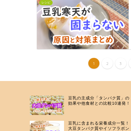
レシピ
1
2
3
豆乳の主成分「タンパク質」の
効果や他食材との比較10連発！
豆乳に含まれる栄養成分一覧！
大豆タンパク質やイソフラボン