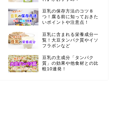
豆乳の保存方法のコツ８
つ！腐る前に知っておきた
いポイントや注意点！
豆乳に含まれる栄養成分一
覧！大豆タンパク質やイソ
フラボンなど
豆乳の主成分「タンパク
質」の効果や他食材との比
較10連発！