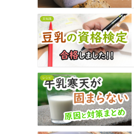
豆知識
レシピ