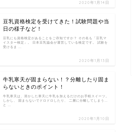
2020年1月14日
豆乳資格検定を受けてきた！試験問題や当
日の様子など！
豆乳にも資格検定があることをご存知ですか？ その名も「豆乳マ
イスター検定」。 日本豆乳協会が運営している検定です。 試験を
受けるま …
2020年1月13日
牛乳寒天が固まらない！？分離したり固ま
らないときのポイント！
牛乳寒天は、溶かした寒天に牛乳を加えるだけのお手軽スイーツ。
しかし、 固まらないでドロドロしたり、 二層に分離してしまう…
と …
2020年1月10日