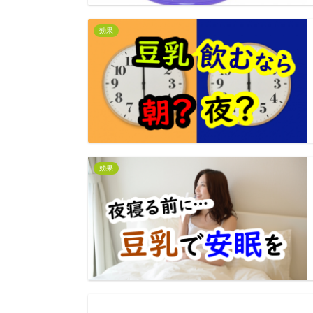
効果
効果