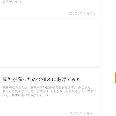
ますが、それ …
2020年2月7日
豆乳が腐ったので植木にあげてみた
栄養満点の豆乳は、腐りやすい飲み物でもあります。 みなさん、
腐った豆乳をどうしていますか？ そんな腐った豆乳をリユースす
べく、植木にあげてみました。 ( …
2020年2月4日