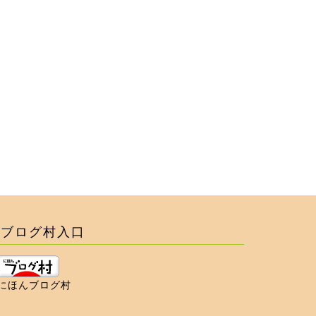
ブログ村入口
にほんブログ村