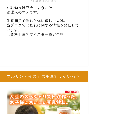
豆乳効果研究会 会長
す。 …
豆乳効果研究会にようこそ。
管理人のマメです。
栄養満点で飲むと体に優しい豆乳。
当ブログでは豆乳に関する情報を発信して
効果
豆乳を夜飲む
います。
【資格】豆乳マイスター検定合格
痩せる？理由
豆乳は毎日コップ一杯
食後に豆乳を飲むと、 
安 …
マルサンアイの子供用豆乳：そいっち
効果
豆乳を温める
るの？ホット
寒いときは暖かい飲み
飲みたいものです。 