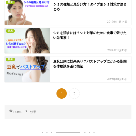
効果
シミの種類と見分け方！タイプ別シミ対策方法ま
とめ
2019年11月14日
効果
シミを消すには？シミ対策のために食事で取りた
い栄養素！
2019年11月13日
効果
豆乳は胸に効果あり？バストアップにかかる期間
を体験談を基に検証
2019年10月13日
1
2
HOME
効果