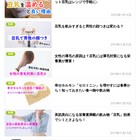
ット豆乳はレンジで手軽に♪
2020年1月14日
効果
豆乳を飲みすぎると男性の顔つきは変わる？
2019年11月21日
効果
女性の薄毛の原因は？豆乳には薄毛対策になる栄
養素が豊富！
2019年11月20日
効果
幸せホルモン「セロトニン」を増やすには食事か
ら！知っておきたい食べ物や飲み物
2019年11月19日
効果
美肌美白になる栄養素満載の飲み物「豆乳」効果
でシミとさよなら！
2019年11月15日