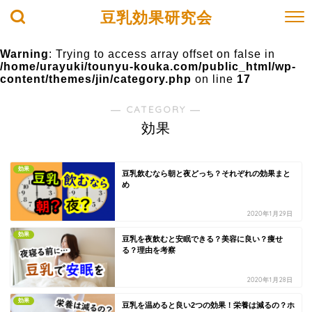
豆乳効果研究会
Warning
: Trying to access array offset on false in
/home/urayuki/tounyu-kouka.com/public_html/wp-
content/themes/jin/category.php
on line
17
― CATEGORY ―
効果
効果
豆乳飲むなら朝と夜どっち？それぞれの効果まと
め
2020年1月29日
効果
豆乳を夜飲むと安眠できる？美容に良い？痩せ
る？理由を考察
2020年1月28日
効果
豆乳を温めると良い2つの効果！栄養は減るの？ホ