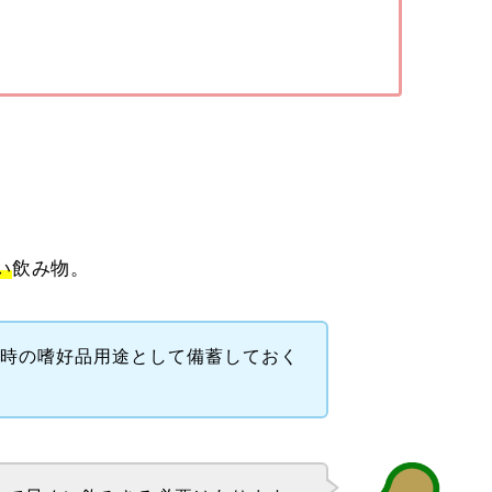
い
飲み物。
害時の嗜好品用途として備蓄しておく