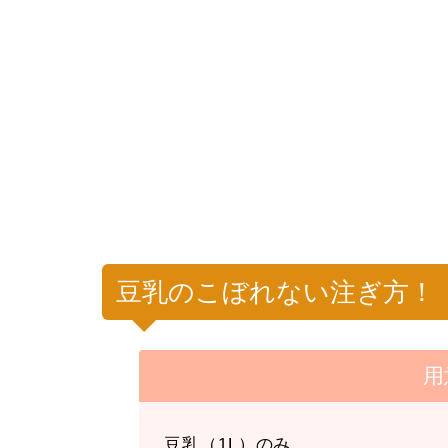
豆乳のこぼれない注ぎ方！
用
豆乳（1L）のみ