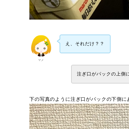
え、それだけ？？
マメ
注ぎ口がパックの上側
下の写真のように注ぎ口がパックの下側