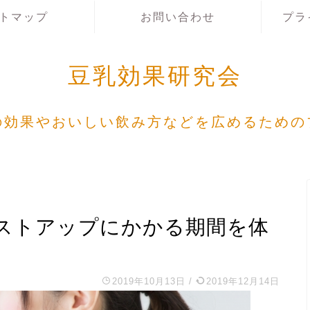
トマップ
お問い合わせ
プラ
豆乳効果研究会
の効果やおいしい飲み方などを広めるための
ストアップにかかる期間を体
2019年10月13日
/
2019年12月14日