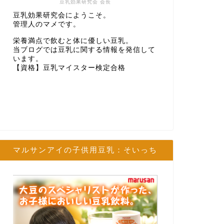
豆乳効果研究会 会長
豆乳効果研究会にようこそ。
管理人のマメです。
栄養満点で飲むと体に優しい豆乳。
当ブログでは豆乳に関する情報を発信して
います。
【資格】豆乳マイスター検定合格
マルサンアイの子供用豆乳：そいっち