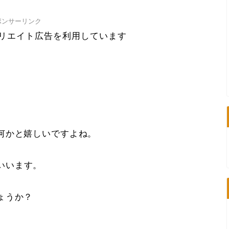
ポンサーリンク
ィリエイト広告を利用しています
何かと嬉しいですよね。
いいます。
ょうか？