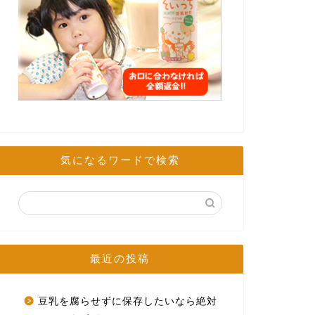
気になるワードで検索
最近の投稿
豆乳を腐らせずに保存したいなら絶対