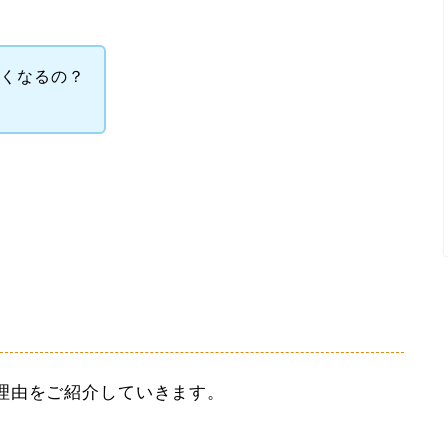
きくなるの？
理由をご紹介していきます。