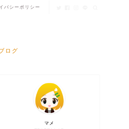
イバシーポリシー
ブログ
マメ