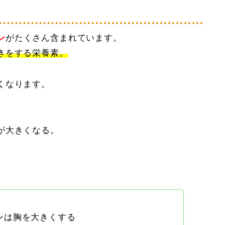
ン
がたくさん含まれています。
きをする栄養素。
くなります。
が大きくなる。
ンは胸を大きくする