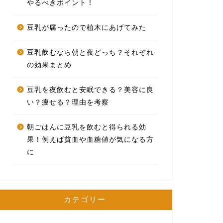
やるべきポイント！
豆乳が腐ったので植木にあげてみた
豆乳飲むなら朝と夜どっち？それぞれ
の効果まとめ
豆乳を夜飲むと安眠できる？美容に良
い？痩せる？理由を考察
朝ごはんに豆乳を飲むと得られる効
果！例えば貧血や血糖値が気になる方
に
カテゴリー