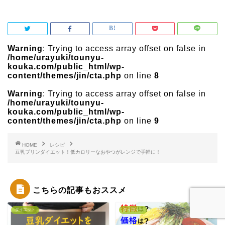
Warning
: Trying to access array offset on false in
/home/urayuki/tounyu-
kouka.com/public_html/wp-
content/themes/jin/cta.php
on line
8
Warning
: Trying to access array offset on false in
/home/urayuki/tounyu-
kouka.com/public_html/wp-
content/themes/jin/cta.php
on line
9
HOME
レシピ
豆乳プリンダイエット！低カロリーなおやつがレンジで手軽に！
こちらの記事もおススメ
ダイエット
ダイエット