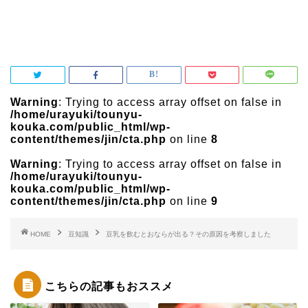
Warning
: Trying to access array offset on false in
/home/urayuki/tounyu-
kouka.com/public_html/wp-
content/themes/jin/cta.php
on line
8
Warning
: Trying to access array offset on false in
/home/urayuki/tounyu-
kouka.com/public_html/wp-
content/themes/jin/cta.php
on line
9
HOME
豆知識
豆乳を飲むとおならが出る？その原因を考察しました
こちらの記事もおススメ